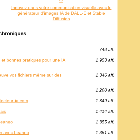
Innovez dans votre communication visuelle avec le
générateur d'images IA de DALL-E et Stable
Diffusion
 chroniques.
748 aff.
 et bonnes pratiques pour une IA
1 953 aff.
auve vos fichiers même sur des
1 346 aff.
1 200 aff.
tecteur-ia.com
1 349 aff.
çais
1 414 aff.
 Leaneo
1 355 aff.
an avec Leaneo
1 351 aff.