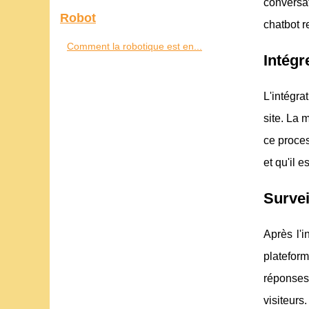
conversa
Robot
chatbot r
Comment la robotique est en...
Intégr
L'intégra
site. La 
ce proces
et qu'il 
Survei
Après l'i
plateform
réponses 
visiteurs