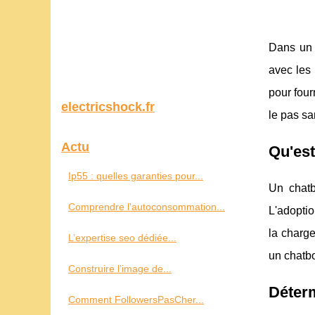
Dans un m
avec les 
pour four
electricshock.fr
le pas sa
Actu
Qu'est
Ip55 : quelles garanties pour...
Un chatb
Comprendre l'autoconsommation...
L'adoptio
la charge
L’expertise seo dédiée...
un chatbo
Construire l’image de...
Déterm
Comment FollowersPasCher...