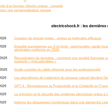
ets d'un bureau Ubuntu unique : conseils
pour une personnalisation réussie
electricshock.fr : les dernières
2026
Creation de logiciel metier : enjeux et methodes efficaces
2026
Enquête européenne sur X et Grok : opportunités, garde-fous
générative conforme en 2026
/2025
Récupération de données : comment une société française s
supports « irrécupérables »
/2025
Guide complet du câble ethernet pour les professionnels
2025
Les algorithmes de traitement du langage naturel derrière De
2025
GPT-4 : Révolutionner la Productivité et la Créativité en Fran
2025
La précision et la sécurité des systèmes électriques grâce à
2025
Intégrer les étiquetages numériques dans une démarche Le