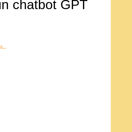
 un chatbot GPT
t...