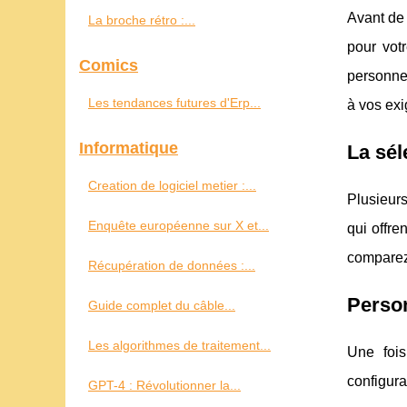
Avant de 
La broche rétro :...
pour vot
Comics
personnel
Les tendances futures d'Erp...
à vos ex
Informatique
La sél
Creation de logiciel metier :...
Plusieurs
Enquête européenne sur X et...
qui offre
comparez 
Récupération de données :...
Person
Guide complet du câble...
Les algorithmes de traitement...
Une fois
configur
GPT-4 : Révolutionner la...