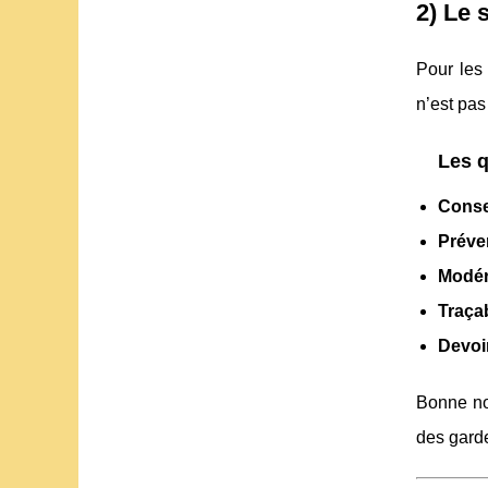
2) Le 
Pour les 
n’est pas
Les q
Cons
Préve
Modér
Traçab
Devoi
Bonne no
des garde