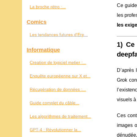
Ce guide 
La broche rétro :...
les profe
Comics
les exi
Les tendances futures d'Erp...
1) Ce
Informatique
deepf
Creation de logiciel metier :...
D’après 
Enquête européenne sur X et...
Grok con
Récupération de données :...
l’existen
visuels à
Guide complet du câble...
Ces cont
Les algorithmes de traitement...
images o
GPT-4 : Révolutionner la...
dénudée, 