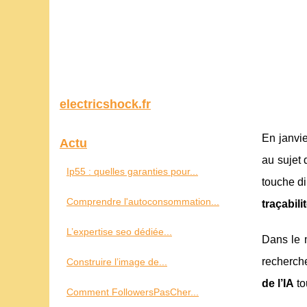
electricshock.fr
En janvi
Actu
au sujet 
Ip55 : quelles garanties pour...
touche d
Comprendre l'autoconsommation...
traçabili
L’expertise seo dédiée...
Dans le m
recherche
Construire l’image de...
de l’IA
to
Comment FollowersPasCher...