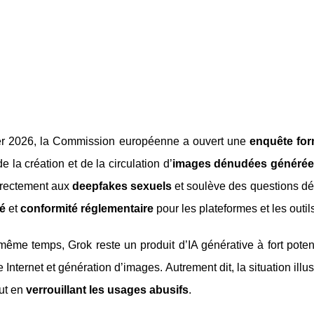
er 2026, la Commission européenne a ouvert une
enquête for
de la création et de la circulation d’
images dénudées générée
irectement aux
deepfakes sexuels
et soulève des questions d
té
et
conformité réglementaire
pour les plateformes et les outils
ême temps, Grok reste un produit d’IA générative à fort poten
 Internet et génération d’images. Autrement dit, la situation illu
ut en
verrouillant les usages abusifs
.