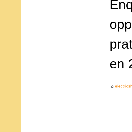
Enq
opp
pra
en 
electrics