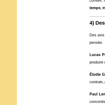
conseil, 
temps
,
m
4) Des
Des avis 
pensée.
Lucas Pe
produire 
Élodie G
contrats,
Paul Le
concentre