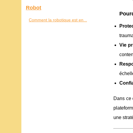
Robot
Pourq
Comment la robotique est en...
Prote
trauma
Vie p
conten
Respo
échell
Confi
Dans ce 
plateform
une strat