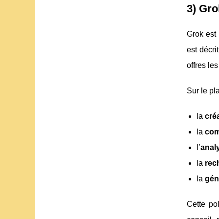
3) Gro
Grok est
est décr
offres le
Sur le pl
la
cré
la
com
l’
anal
la
rec
la
gén
Cette po